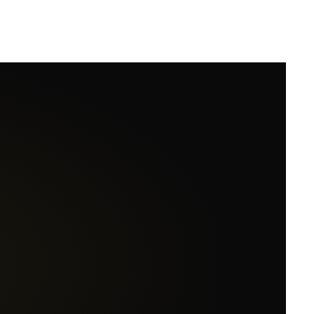
Wochenende für euch da.
+
llet
TTAGS
Core
AGS
Gratis
Burger
4
/10
MERICAN
XPRESS
ENTURION
SPARKASSE
girocard
••• ••••
••• 4821