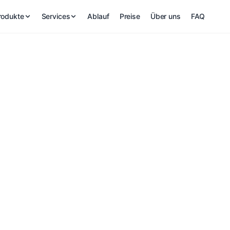
rodukte
Services
Ablauf
Preise
Über uns
FAQ
Made in Hamburg
Mehr Umsatz am Tisch
iger Stress für dein T
Unsere Aufsteller
Kontakt