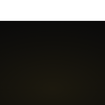
e sind synchronisiert.
Bewertungen.
Wa
TT
A
E
C
•
•